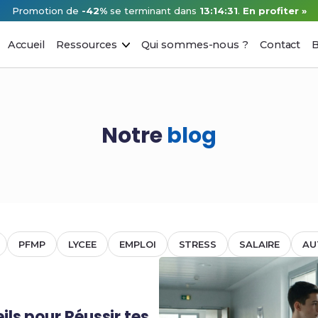
Promotion de
-42%
se terminant dans
13:14:30
.
En profiter »
Accueil
Ressources
Qui sommes-nous ?
Contact
B
Notre
blog
PFMP
LYCEE
EMPLOI
STRESS
SALAIRE
AU
ils pour Réussir tes