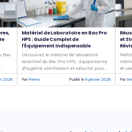
res,
Matériel de Laboratoire en Bac Pro
Réuss
re
HPS : Guide Complet de
et St
l'Équipement Indispensable
Révi
u Bac
Découvrez le matériel de laboratoire
Maîtr
essentiel du Bac Pro HPS : équipements
métho
d'hygiène, stérilisation et sécurité pour
et va
maîtriser votre formation.
épreu
ier 2026
Par
Pierre
Publié le
9 janvier 2026
Par
Am