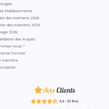
ologies
des établissements
ats des examens 2026
rier des examens 2026
page 2026
alidation des Acquis)
ommes-nous ?
anisme FormaV
e membre
ontacter
Avis
Clients
4,4 • 24 Avis