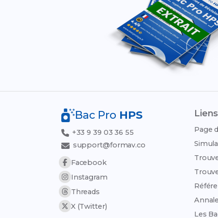
Liens
Bac Pro
HPS
Page d
+33 9 39 03 36 55
Simula
support@formav.co
Trouve
Facebook
Trouve
Instagram
Référen
Threads
Annale
X (Twitter)
Les Ba