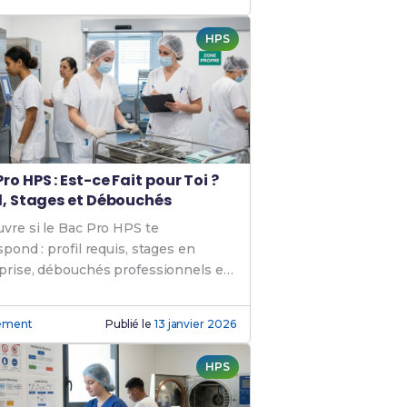
HPS
ro HPS : Est-ce Fait pour Toi ?
il, Stages et Débouchés
vre si le Bac Pro HPS te
spond : profil requis, stages en
prise, débouchés professionnels et
tences clés.
ément
Publié le
13 janvier 2026
HPS