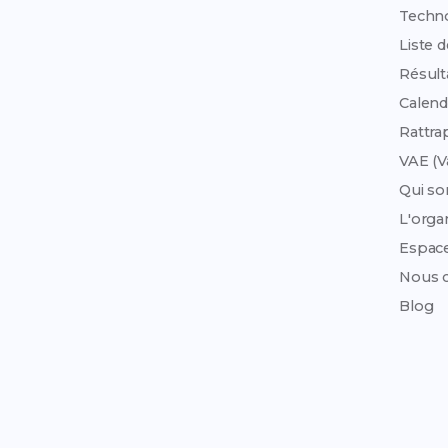
Techn
Liste 
Résult
Calend
Rattra
VAE (V
Qui s
L'org
Espac
Nous c
Blog