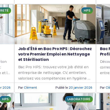
!
RETÉ
HPS
Job d'Été en Bac Pro HPS : Décrochez
Bac P
votre Premier Emploi en Nettoyage
Prof
et Stérilisation
 ton
Décou
Bac Pro HPS : trouvez votre job d'été en
t
corre
entreprise de nettoyage. CV, entretien,
 et la
entre
valorisez vos compétences en hygiène et
compé
propreté.
ier 2026
Par
Clément
Publié le
20 janvier 2026
Par
Cl
HPS
LABORATOIRE