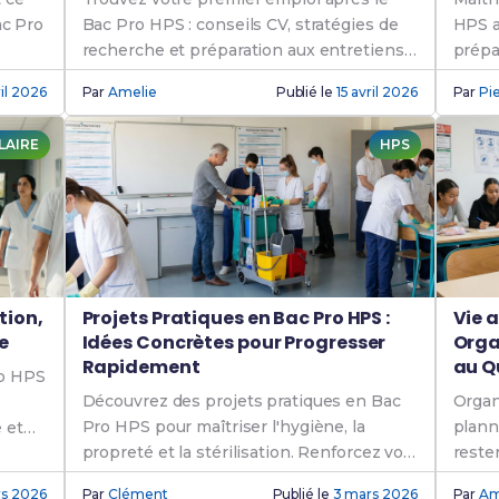
ac Pro
Bac Pro HPS : conseils CV, stratégies de
HPS a
recherche et préparation aux entretiens
prépa
en hygiène.
il 2026
Par
Amelie
Publié le
15 avril 2026
Par
Pi
LAIRE
HPS
tion,
Projets Pratiques en Bac Pro HPS :
Vie a
e
Idées Concrètes pour Progresser
Orga
Rapidement
au Q
ro HPS
Découvrez des projets pratiques en Bac
Organ
Pro HPS pour maîtriser l'hygiène, la
plann
 et
propreté et la stérilisation. Renforcez vos
reste
compétences et réussissez vos examens
rs 2026
Par
Clément
Publié le
3 mars 2026
Par
Am