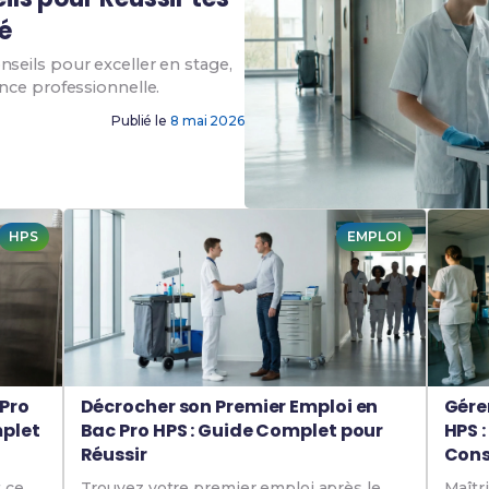
é
seils pour exceller en stage,
nce professionnelle.
Publié le
8 mai 2026
HPS
EMPLOI
 Pro
Décrocher son Premier Emploi en
Gére
mplet
Bac Pro HPS : Guide Complet pour
HPS 
Réussir
Cons
 ce
Trouvez votre premier emploi après le
Maîtr