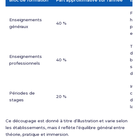
Bloc de formation
Part approximative sur l’année
Exe
Fra
Enseignements
his
40 %
généraux
pré
env
Tec
d’en
Enseignements
40 %
bio
professionnels
stér
des
Imm
Périodes de
clin
20 %
stages
de 
lab
Ce découpage est donné à titre d’illustration et varie selon
les établissements, mais il reflète l’équilibre général entre
théorie, pratique et immersion.