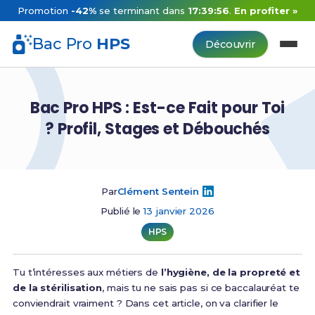
Promotion
-42%
se terminant dans
17:39:55
.
En profiter »
Bac Pro
HPS
Découvrir
Bac Pro HPS : Est-ce Fait pour Toi
? Profil, Stages et Débouchés
Par
Clément Sentein
Publié le
13 janvier 2026
HPS
Tu t’intéresses aux métiers de
l’hygiène, de la propreté et
de la stérilisation
, mais tu ne sais pas si ce baccalauréat te
conviendrait vraiment ? Dans cet article, on va clarifier le