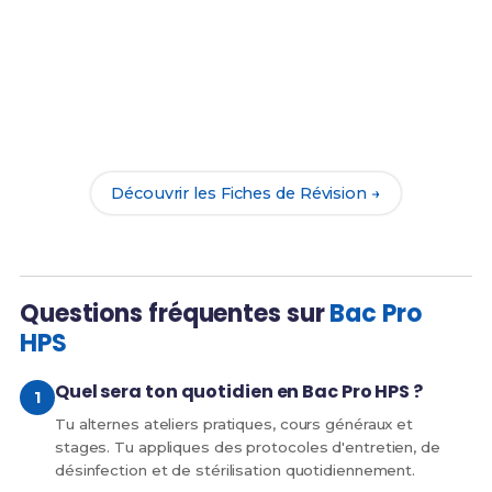
Prêt(e) à réussir ton examen ?
Révise efficacement avec nos
196 Fiches de
Révision
pour le Bac Pro HPS et maximise tes
chances de réussite !
Découvrir les Fiches de Révision →
Questions fréquentes sur
Bac Pro
HPS
Quel sera ton quotidien en Bac Pro HPS ?
Tu alternes ateliers pratiques, cours généraux et
stages. Tu appliques des protocoles d'entretien, de
désinfection et de stérilisation quotidiennement.