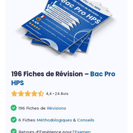
196 Fiches de Révision –
Bac Pro
HPS
4,4 • 24 Avis
196 Fiches de
Révisions
6 Fiches
Méthodologiques
&
Conseils
Retours d'Expérience pour
l'Examen