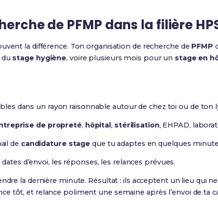
herche de PFMP dans la filière HP
ouvent la différence. Ton organisation de recherche de
PFMP
d
e du
stage hygiène
, voire plusieurs mois pour un
stage en hô
ibles dans un rayon raisonnable autour de chez toi ou de ton l
ntreprise de propreté
,
hôpital
,
stérilisation
, EHPAD, laborato
ail de
candidature stage
que tu adaptes en quelques minutes
dates d’envoi, les réponses, les relances prévues.
endre la dernière minute. Résultat : ils acceptent un lieu qui 
 tôt, et relance poliment une semaine après l’envoi de ta ca