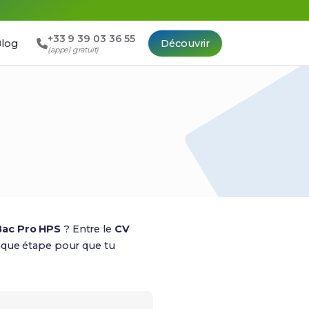
+33 9 39 03 36 55
log
Découvrir
(appel gratuit)
Bac Pro HPS
? Entre le
CV
 chaque étape pour que tu