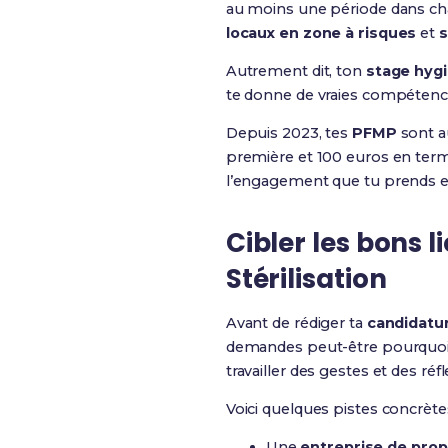
au moins une période dans cha
locaux en zone à risques
et
s
Autrement dit, ton
stage hyg
te donne de vraies compétenc
Depuis 2023, tes
PFMP
sont a
première et 100 euros en term
l’engagement que tu prends en
Cibler les bons 
Stérilisation
Avant de rédiger ta
candidatu
demandes peut-être pourquoi o
travailler des gestes et des réfl
Voici quelques pistes concrèt
Une
entreprise de pro