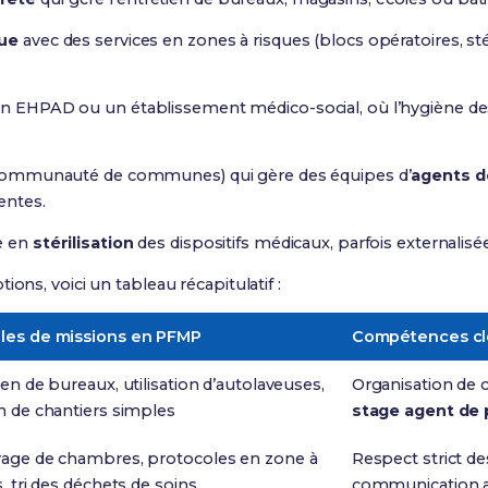
que
avec des services en zones à risques (blocs opératoires, stér
un EHPAD ou un établissement médico-social, où l’hygiène des
e, communauté de communes) qui gère des équipes d’
agents d
entes.
e en
stérilisation
des dispositifs médicaux, parfois externalis
ions, voici un tableau récapitulatif :
les de missions en PFMP
Compétences clé
ien de bureaux, utilisation d’autolaveuses,
Organisation de c
n de chantiers simples
stage agent de 
age de chambres, protocoles en zone à
Respect strict des
, tri des déchets de soins
communication a