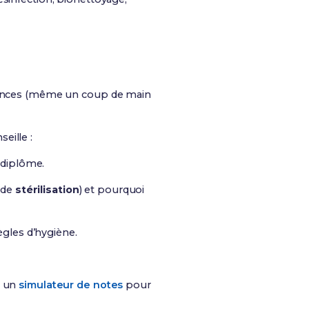
ériences (même un coup de main
seille :
 diplôme.
e de
stérilisation
) et pourquoi
ègles d’hygiène.
r un
simulateur de notes
pour