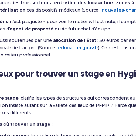
cun des trois secteurs :
entretien des locaux hors zones à
térilisation
des dispositifs médicaux (Source :
nouvelles-chan
iène
n’est pas juste « pour voir le métier ». Il est noté, il com
es d’
agent de propreté
ou de futur chef d’équipe.
ussi soutenues par une
allocation de l’État
: 50 euros par se
inale de bac pro (Source :
education.gouv.fr
). Ce n’est pas un
 milieu professionnel.
lieux pour trouver un stage en Hyg
re stage
, clarifie les types de structures qui correspondent a
n insiste autant sur la variété des lieux de PFMP ? Parce qu
exes différents.
es où
trouver un stage
:
preté
qui gère l’entretien de bureaux, magasins, écoles ou bâti