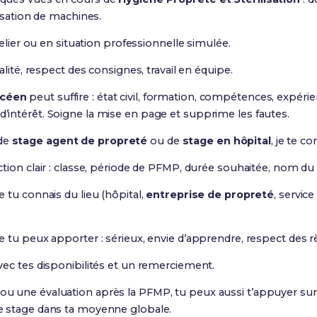
isation de machines.
telier ou en situation professionnelle simulée.
lité, respect des consignes, travail en équipe.
ycéen
peut suffire : état civil, formation, compétences, exp
 d’intérêt. Soigne la mise en page et supprime les fautes.
de
stage agent de propreté
ou de
stage en hôpital
, je te con
tion clair : classe, période de PFMP, durée souhaitée, nom du
 tu connais du lieu (hôpital,
entreprise de propreté
, servic
 tu peux apporter : sérieux, envie d’apprendre, respect des r
ec tes disponibilités et un remerciement.
t ou une évaluation après la PFMP, tu peux aussi t’appuyer su
 de stage dans ta moyenne globale.