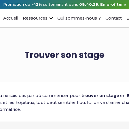
Promotion de
-42%
se terminant dans
08:40:28
.
En profiter »
Accueil
Ressources
Qui sommes-nous ?
Contact
B
Trouver son stage
tu ne sais pas par où commencer pour
trouver un stage
en
ses et les hôpitaux, tout peut sembler flou. Ici, on va clarifier
ormatrice.