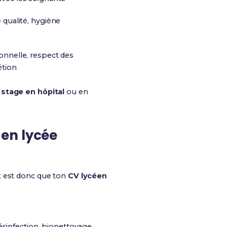
 qualité, hygiène
onnelle, respect des
étion
n
stage en hôpital
ou en
en lycée
ut est donc que ton
CV lycéen
ésinfection, bionettoyage,