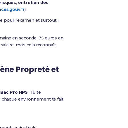
 risques
,
entretien des
ces.gouv.fr
).
pte pour l’examen et surtout il
maine en seconde, 75 euros en
 salaire, mais cela reconnaît
iène Propreté et
u
Bac Pro HPS
. Tu te
e chaque environnement te fait
ments industriels.