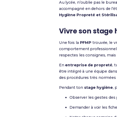
Au lycée, n’oublie pas le bure
accompagné en dehors de l’étab
Hygiène Propreté et Stérilis
Vivre son stage 
Une fois la
PFMP
trouvée, le v
comportement professionnel. Tu 
respectes les consignes, mai
En
entreprise de propreté
, 
être intégré à une équipe dans
des procédures très normées o
Pendant ton
stage hygiène
, 
Observer les gestes des p
Demander à voir les fich