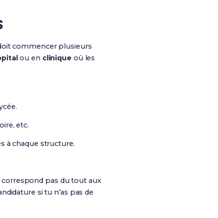
S
oit commencer plusieurs
pital
ou en
clinique
où les
ycée.
ire, etc.
 à chaque structure.
ne correspond pas du tout aux
ndidature si tu n’as pas de