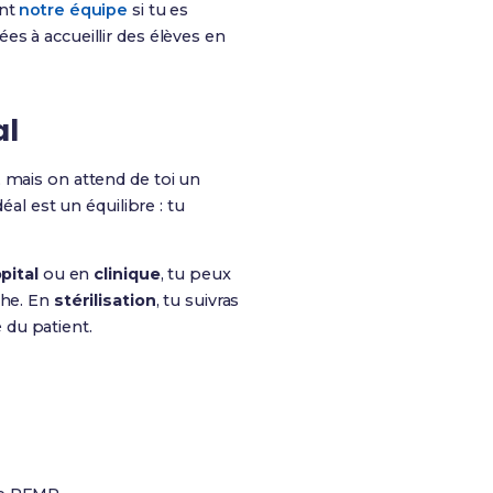
ent
notre équipe
si tu es
es à accueillir des élèves en
al
 mais on attend de toi un
éal est un équilibre : tu
pital
ou en
clinique
, tu peux
che. En
stérilisation
, tu suivras
 du patient.