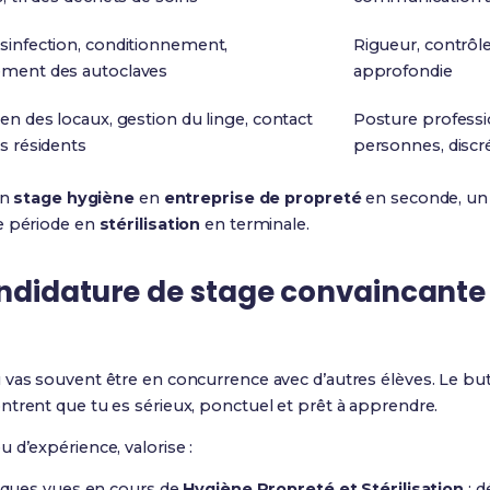
sinfection, conditionnement,
Rigueur, contrôle
ment des autoclaves
approfondie
ien des locaux, gestion du linge, contact
Posture professi
es résidents
personnes, discr
un
stage hygiène
en
entreprise de propreté
en seconde, u
e période en
stérilisation
en terminale.
ndidature de stage convaincante 
tu vas souvent être en concurrence avec d’autres élèves. Le b
trent que tu es sérieux, ponctuel et prêt à apprendre.
 d’expérience, valorise :
ques vues en cours de
Hygiène Propreté et Stérilisation
: d