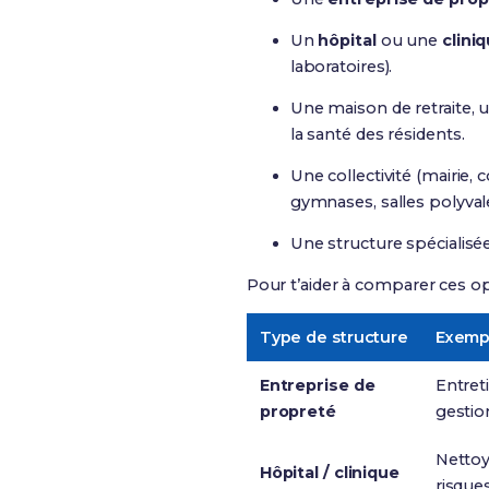
Un
hôpital
ou une
clini
laboratoires).
Une maison de retraite, 
la santé des résidents.
Une collectivité (mairi
gymnases, salles polyval
Une structure spécialisé
Pour t’aider à comparer ces opt
Type de structure
Exemp
Entreprise de
Entret
propreté
gestio
Nettoy
Hôpital / clinique
risques