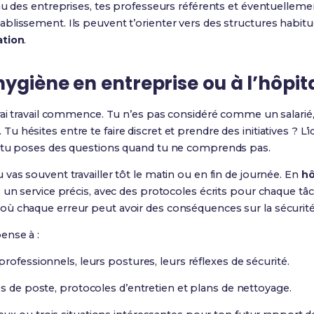
au des entreprises, tes professeurs référents et éventuellem
lissement. Ils peuvent t’orienter vers des structures habitué
ation
.
hygiène en entreprise ou à l’hôpit
rai travail commence. Tu n’es pas considéré comme un salarié,
hésites entre te faire discret et prendre des initiatives ? L’id
s tu poses des questions quand tu ne comprends pas.
tu vas souvent travailler tôt le matin ou en fin de journée. En
hô
 un service précis, avec des protocoles écrits pour chaque tâ
ù chaque erreur peut avoir des conséquences sur la sécurité
pense à :
rofessionnels, leurs postures, leurs réflexes de sécurité.
es de poste, protocoles d’entretien et plans de nettoyage.