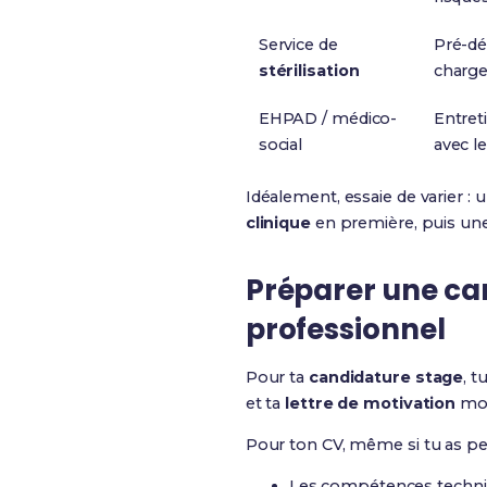
Service de
Pré-dé
stérilisation
charge
EHPAD / médico-
Entret
social
avec l
Idéalement, essaie de varier : 
clinique
en première, puis un
Préparer une ca
professionnel
Pour ta
candidature stage
, 
et ta
lettre de motivation
mon
Pour ton CV, même si tu as peu
Les compétences techni